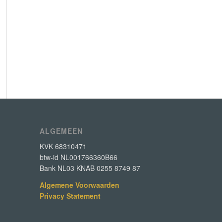
ALGEMEEN
KVK 68310471
btw-id NL001766360B66
Bank NL03 KNAB 0255 8749 87
Algemene Voorwaarden
Privacy Statement