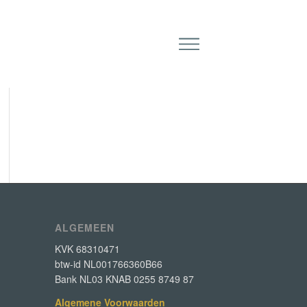
ALGEMEEN
KVK 68310471
btw-id NL001766360B66
Bank NL03 KNAB 0255 8749 87
Algemene Voorwaarden