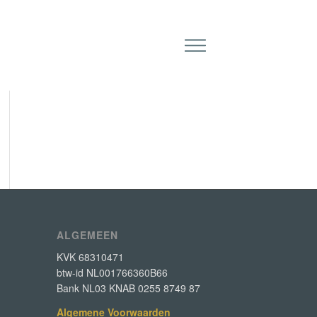
ALGEMEEN
KVK 68310471
btw-id NL001766360B66
Bank NL03 KNAB 0255 8749 87
Algemene Voorwaarden