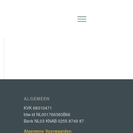
ALGEMEEN
KVK 68310471
btw-id NL001766360B66
Bank NL03 KNAB 0255 8749 87
Algemene Voorwaarden