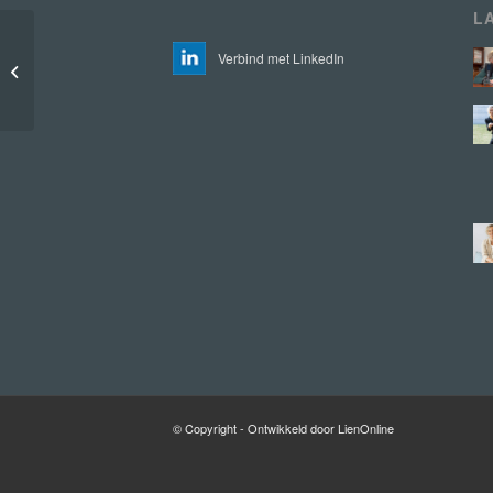
L
Verbind met LinkedIn
Patrick
© Copyright - Ontwikkeld door LienOnline